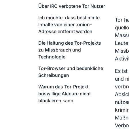
Über IRC verbotene Tor Nutzer
Ich möchte, dass bestimmte
Tor h
Inhalte von einer .onion-
quell
Adresse entfernt werden
Masse
Die Haltung des Tor-Projekts
Leute 
zu Missbrauch und
Missb
Technologie
Aktivi
Tor-Browser und bedenkliche
Es ist
Schreibungen
und n
verbr
Warum das Tor-Projekt
böswillige Akteure nicht
Absic
blockieren kann
nutze
krimi
Maßna
Verbr