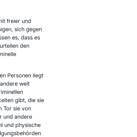
t freier und
higen, sich gegen
sen es, dass es
urteilen den
minelle
den Personen liegt
andere weit
iminellen
ten gibt, die sie
n Tor sie von
or und andere
l und physische
olgungsbehörden