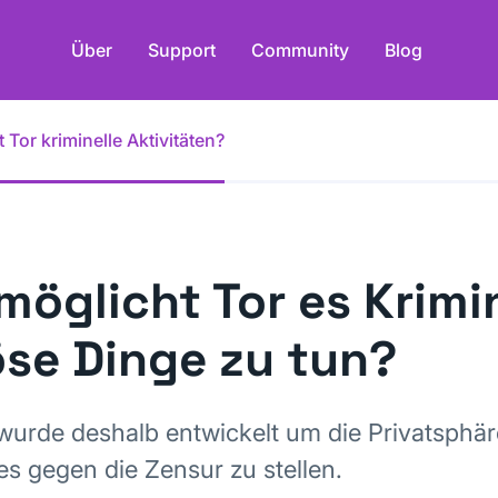
Über
Support
Community
Blog
 Tor kriminelle Aktivitäten?
möglicht Tor es Krimi
se Dinge zu tun?
 wurde deshalb entwickelt um die Privatsphä
es gegen die Zensur zu stellen.