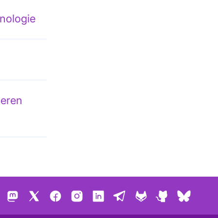
nologie
ieren
Mastodon
X
Facebook
Instagram
LinkedIn
Telegram
GitLab
GitHub
Bluesk