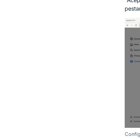
"Acep
pesta
Config