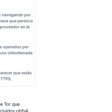
.
ás navegando por
 hace que parezca
proveedor en la
es operados por
 una videollamada
arecer que estás
HTTPS.
e Tor que
cluidos obfs4,