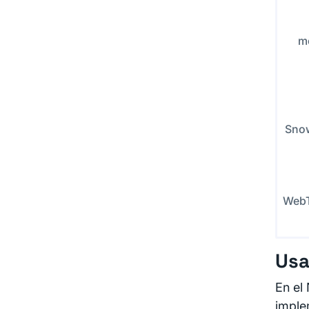
m
Sno
WebT
Usa
En el
imple