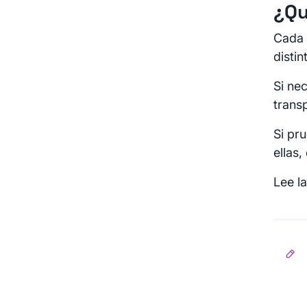
¿Qu
Cada 
distin
Si ne
trans
Si pr
ellas
Lee l