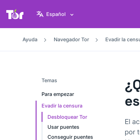
Web del Proyecto Tor
Español
Ayuda
Navegador Tor
Evadir la cens
¿Q
Temas
Para empezar
es
Evadir la censura
Desbloquear Tor
El a
Usar puentes
por 
Conseguir puentes