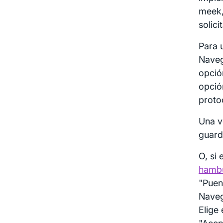
meek,
solic
Para 
Naveg
opció
opció
proto
Una v
guard
O, si
hambu
"Puen
Naveg
Elige