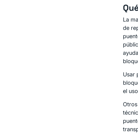
Qué
La ma
de re
puent
públi
ayuda
bloqu
Usar 
bloqu
el us
Otros
técni
puent
trans