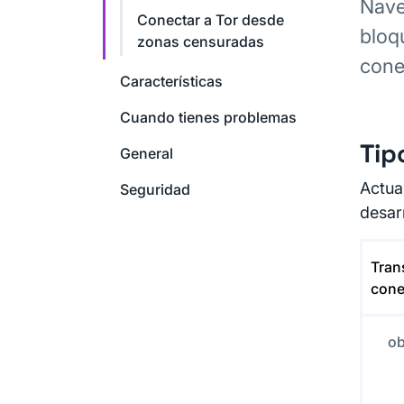
Nave
Conectar a Tor desde
bloq
zonas censuradas
cone
Características
Cuando tienes problemas
Tip
General
Actua
Seguridad
desar
Tran
cone
ob