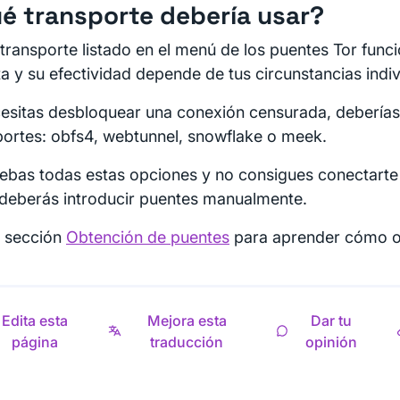
é transporte debería usar?
transporte listado en el menú de los puentes Tor func
ta y su efectividad depende de tus circunstancias indiv
cesitas desbloquear una conexión censurada, deberías
portes: obfs4, webtunnel, snowflake o meek.
uebas todas estas opciones y no consigues conectarte
, deberás introducir puentes manualmente.
a sección
Obtención de puentes
para aprender cómo o
Edita esta
Mejora esta
Dar tu
página
traducción
opinión