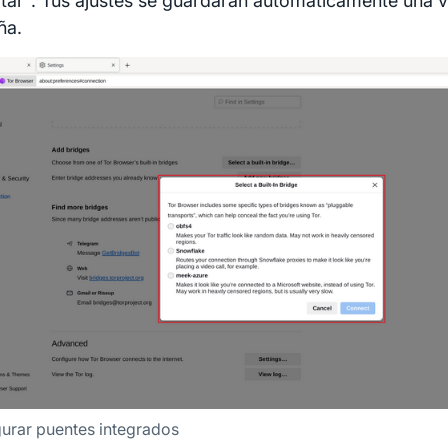
tar". Tus ajustes se guardarán automáticamente una ve
ña.
urar puentes integrados