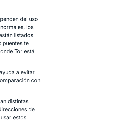
ependen del uso
 normales, los
stán listados
s puentes te
donde Tor está
ayuda a evitar
 comparación con
n distintas
direcciones de
 usar estos