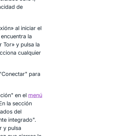
acidad de
ón» al iniciar el
 encuentra la
 Tor» y pulsa la
cciona cualquier
 "Conectar" para
ación" en el
menú
En la sección
rados del
nte integrado".
r y pulsa