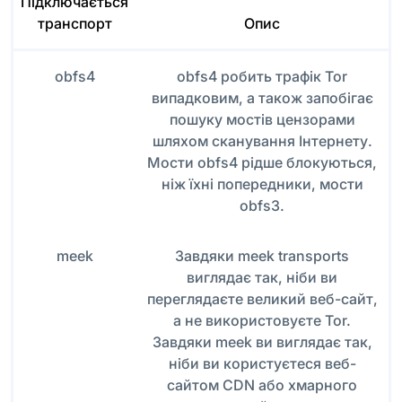
Підключається
транспорт
Опис
obfs4
obfs4 робить трафік Tor
випадковим, а також запобігає
пошуку мостів цензорами
шляхом сканування Інтернету.
Мости obfs4 рідше блокуються,
ніж їхні попередники, мости
obfs3.
meek
Завдяки meek transports
виглядає так, ніби ви
переглядаєте великий веб-сайт,
а не використовуєте Tor.
Завдяки meek ви виглядає так,
ніби ви користуєтеся веб-
сайтом CDN або хмарного