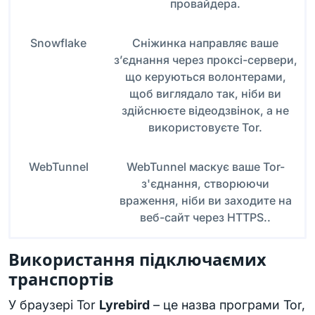
провайдера.
Snowflake
Сніжинка направляє ваше
з’єднання через проксі-сервери,
що керуються волонтерами,
щоб виглядало так, ніби ви
здійснюєте відеодзвінок, а не
використовуєте Tor.
WebTunnel
WebTunnel маскує ваше Tor-
з'єднання, створюючи
враження, ніби ви заходите на
веб-сайт через HTTPS..
Використання підключаємих
транспортів
У браузері Tor
Lyrebird
– це назва програми Tor,