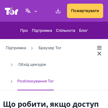
Вебсайт проєкту Tor
Пожертвувати
Про
Підтримка
Спільнота
Блог
Підтримка
Браузер Tor
Обхід цензури
Розблокування Tor
Що робити, якщо доступ