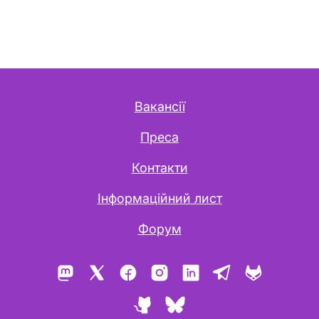
Вакансії
Преса
Контакти
Інформаційний лист
Форум
Mastodon
X
Facebook
Instagram
LinkedIn
Telegram
GitLab
GitHub
Bluesky