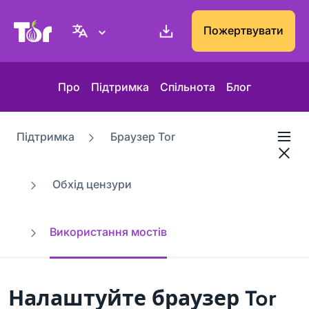
Вебсайт проєкту Tor
Пожертвувати
Про
Підтримка
Спільнота
Блог
Підтримка
Браузер Tor
Обхід цензури
Використання мостів
Налаштуйте браузер Tor