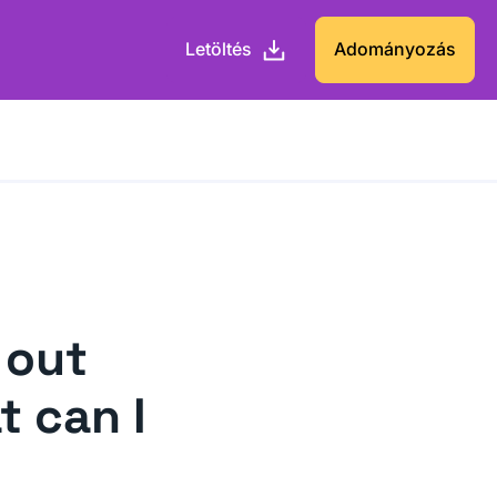
Letöltés
Adományozás
 out
t can I