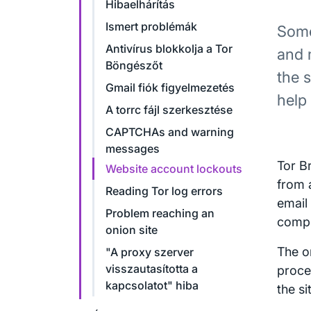
Hibaelhárítás
Ismert problémák
Some
Antivírus blokkolja a Tor
and 
Böngészőt
the 
Gmail fiók figyelmezetés
help
A torrc fájl szerkesztése
CAPTCHAs and warning
messages
Tor B
Website account lockouts
from 
Reading Tor log errors
email
Problem reaching an
compr
onion site
The o
"A proxy szerver
visszautasította a
proce
kapcsolatot" hiba
the si