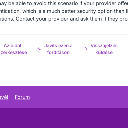
ay be able to avoid this scenario if your provider offe
ntication, which is a much better security option than 
ations. Contact your provider and ask them if they pro
Az oldal
Javíts ezen a
Visszajelzés
szerkesztése
fordításon
küldése
evél
Fórum