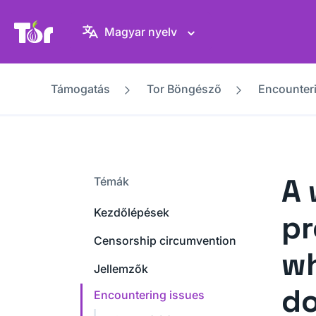
Tor Projekt weboldal
Magyar nyelv
Támogatás
Tor Böngésző
Encounter
A 
Témák
Kezdőlépések
pr
Censorship circumvention
wh
Jellemzők
d
Encountering issues