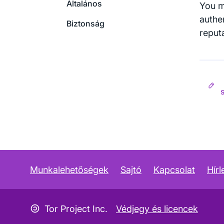
Általános
You m
authe
Biztonság
reput
Munkalehetőségek
Sajtó
Kapcsolat
Hírl
Copyleft ikon
Tor Project Inc.
Védjegy és licencek