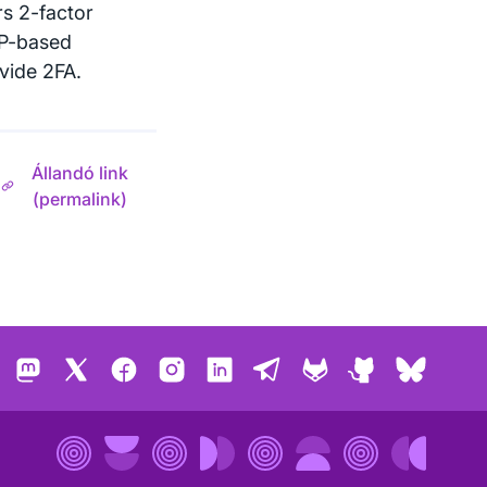
rs 2-factor
IP-based
vide 2FA.
Állandó link
(permalink)
Mastodon
X
Facebook
Instagram
LinkedIn
Telegram
GitLab
GitHub
Bluesk