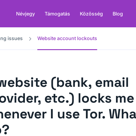
Névjegy
Támogatás
Közösség
Blog
ing issues
Website account lockouts
website (bank, email
ovider, etc.) locks me
enever I use Tor. Wha
o?