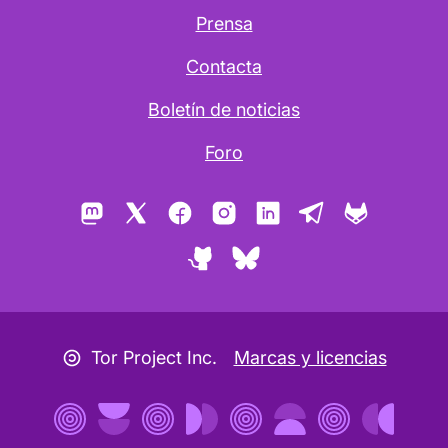
Prensa
Contacta
Boletín de noticias
Foro
Mastodon
X
Facebook
Instagram
LinkedIn
Telegram
GitLab
GitHub
Bluesky
Icono copyleft
Tor Project Inc.
Marcas y licencias