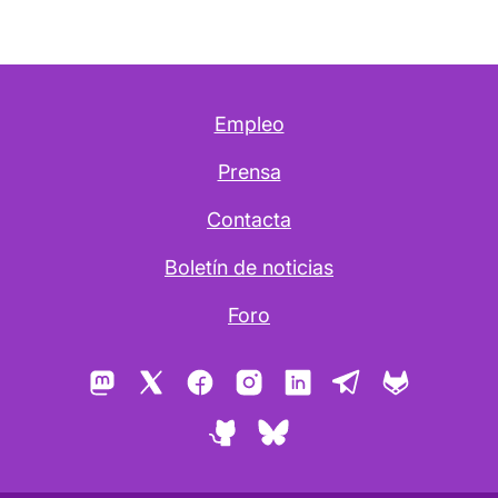
Empleo
Prensa
Contacta
Boletín de noticias
Foro
Mastodon
X
Facebook
Instagram
LinkedIn
Telegram
GitLab
GitHub
Bluesky