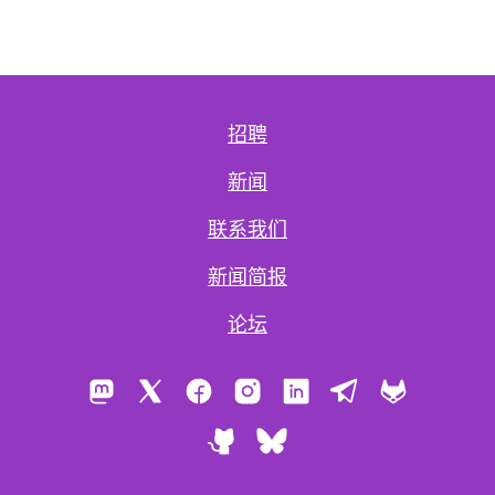
招聘
新闻
联系我们
新闻简报
论坛
Mastodon
X
Facebook
Instagram
LinkedIn
Telegram
GitLab
GitHub
Bluesky