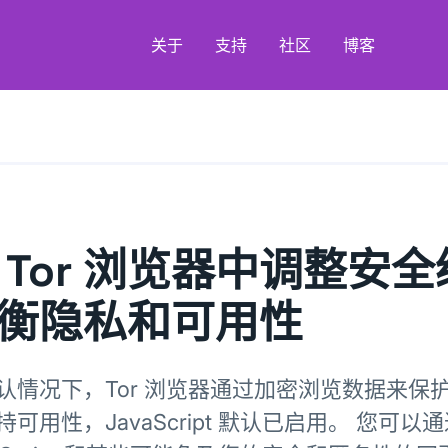
关于
支持
社区
博客
 Tor 浏览器中调整安
衡隐私和可用性
认情况下，Tor 浏览器通过加密浏览数据来保
持可用性，JavaScript 默认已启用。 您可以