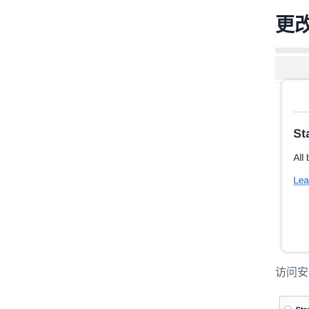
更
访问安