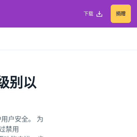
下载
捐赠
全级别以
护用户安全。 为
通过禁用