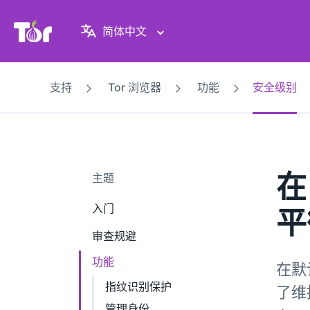
Tor Project 网站
简体中文
支持
Tor 浏览器
功能
安全级别
在
主题
入门
平
审查规避
功能
在默
指纹识别保护
了维
管理身份