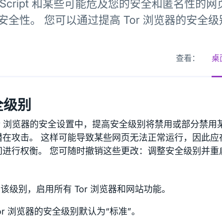
vaScript 和某些可能危及您的安全和匿名性的
安全性。 您可以通过提高 Tor 浏览器的安全
查看：
桌
全级别
Tor 浏览器的安全设置中，提高安全级别将禁用或部分禁
潜在攻击。 这样可能导致某些网页无法正常运行，因此应
间进行权衡。 您可随时撤销这些更改：调整安全级别并重
该级别，启用所有 Tor 浏览器和网站功能。
or 浏览器的安全级别默认为“标准”。