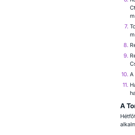
C
m
To
m
R
R
C
A
Ha
h
A To
Hétfő
alkal