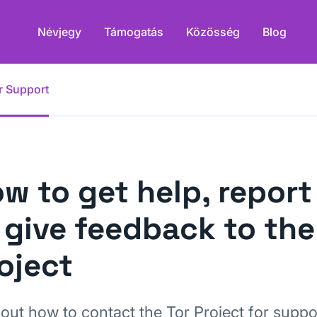
Névjegy
Támogatás
Közösség
Blog
r Support
w to get help, report
 give feedback to the
oject
 out how to contact the Tor Project for suppo