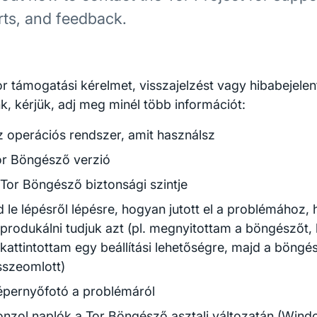
rts, and feedback.
r támogatási kérelmet, visszajelzést vagy hibabejelen
k, kérjük, adj meg minél több információt:
z operációs rendszer, amit használsz
or Böngésző verzió
 Tor Böngésző biztonsági szintje
d le lépésről lépésre, hogyan jutott el a problémához,
produkálni tudjuk azt (pl. megnyitottam a böngészőt, 
ákattintottam egy beállítási lehetőségre, majd a böng
sszeomlott)
épernyőfotó a problémáról
onzol naplók a Tor Böngésző asztali változatán (Wind