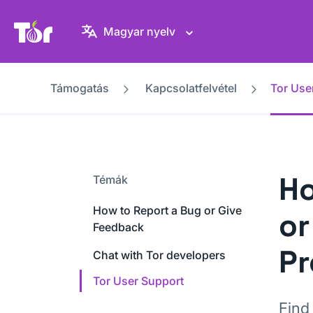
Tor Projekt weboldal
Magyar nyelv
Támogatás
Kapcsolatfelvétel
Tor Use
Ho
Témák
How to Report a Bug or Give
or
Feedback
Pr
Chat with Tor developers
Tor User Support
Find