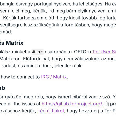
, bangla és/vagy portugál nyelven, ha lehetséges. Ha e
 sem felel meg, kérjük, írd meg bármelyik nyelven, am
. Kérjük tartsd szem előtt, hogy kicsit tovább fog tart
 segítségre lesz szükségünk a fordításban, hogy megé
émád.
és Matrix
lálsz minket a
csatornán az OFTC-n
Tor User S
#tor
Matrix-on. Előfordulhat, hogy nem válaszolunk azonnal
aradást, és amint tudunk, jelentkezünk.
 how to connect to
IRC / Matrix
.
ab
ör győződj meg róla, hogy ismert hibáról van-e szó. 
ad all the issues at
https://gitlab.torproject.org/
. Új p
hozásához kérjük,
kérj új fiókot
, hogy hozzáférj a Tor P