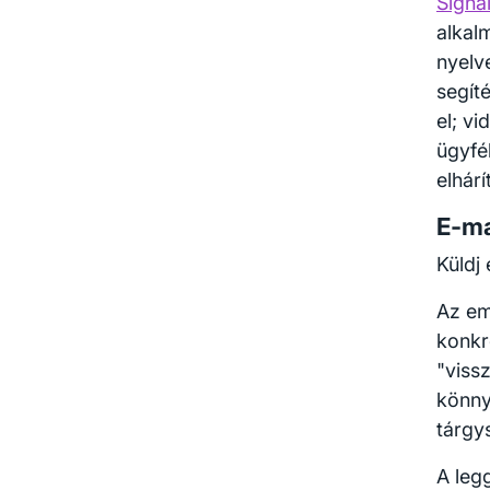
Signa
alkal
nyelv
segít
el; v
ügyfé
elhár
E-ma
Küldj
Az em
konkr
"viss
könny
tárgy
A leg