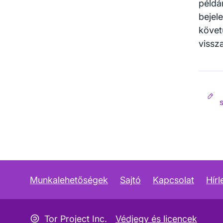
példá
bejel
követ
vissz
Munkalehetőségek
Sajtó
Kapcsolat
Hírl
Copyleft ikon
Tor Project Inc.
Védjegy és licencek