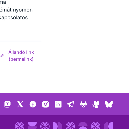
éma
blémát nyomon
 kapcsolatos
Állandó link
(permalink)
Mastodon
X
Facebook
Instagram
LinkedIn
Telegram
GitLab
GitHub
Bluesk