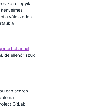
zek közül egyik
i kényelmes
ani a válaszadás,
rtsük a
upport channel
, de ellenőrizzük
You can search
robléma
roject GitLab