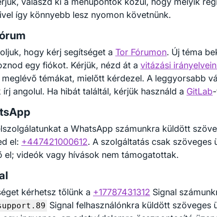
rjük, válaszd ki a menüpontok közül, hogy melyik rég
ivel így könnyebb lesz nyomon követnünk.
fórum
oljuk, hogy kérj segítséget a
Tor Fórumon
. Új téma be
hoznod egy fiókot. Kérjük, nézd át a
vitázási irányelvei
 meglévő témákat, mielőtt kérdezel. A leggyorsabb v
 írj angolul. Ha hibát találtál, kérjük használd a
GitLab
-
tsApp
lszolgálatunkat a WhatsApp számunkra küldött szöve
ed el:
+447421000612
. A szolgáltatás csak szöveges
ő el; videók vagy hívások nem támogatottak.
al
séget kérhetsz tőlünk a
+17787431312
Signal számunk
Signal felhasználónkra küldött szöveges ü
support.89