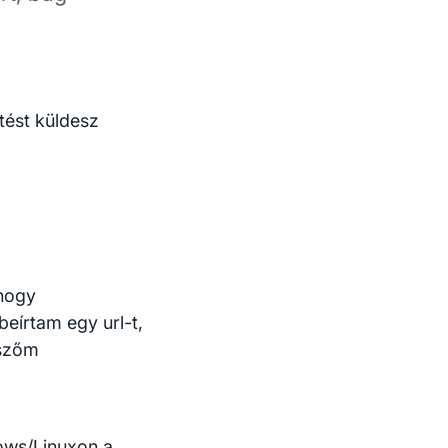
tést küldesz
 hogy
beírtam egy url-t,
észőm
ows/Linuxon a