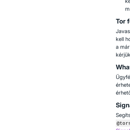
ké
m
Tor 
Javas
kell 
a már
kérjük
Wha
Ügyfé
érhet
érhet
Sign
Segít
@tor