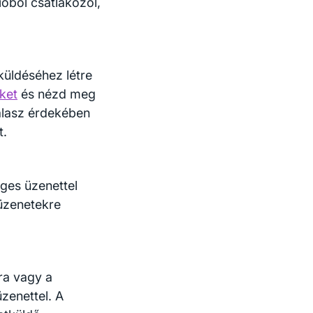
ióból csatlakozol,
küldéséhez létre
nket
és nézd meg
álasz érdekében
t.
ges üzenettel
 üzenetekre
ra vagy a
zenettel. A