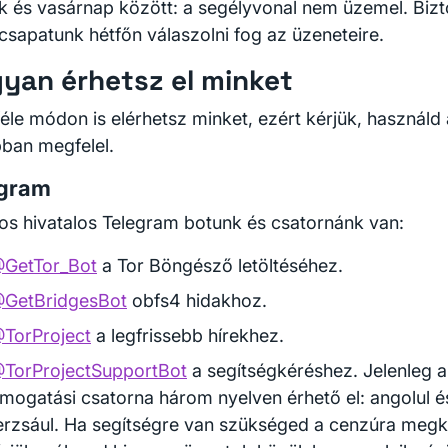
k és vasárnap között: a segélyvonal nem üzemel. Bizt
csapatunk hétfőn válaszolni fog az üzeneteire.
yan érhetsz el minket
éle módon is elérhetsz minket, ezért kérjük, használd 
bban megfelel.
egram
s hivatalos Telegram botunk és csatornánk van:
GetTor_Bot
a Tor Böngésző letöltéséhez.
GetBridgesBot
obfs4 hidakhoz.
TorProject
a legfrissebb hírekhez.
TorProjectSupportBot
a segítségkéréshez. Jelenleg 
ámogatási csatorna három nyelven érhető el: angolul é
erzsául. Ha segítségre van szükséged a cenzúra megk