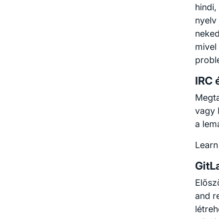
hindi
nyelv
neked
mivel
probl
IRC 
Megta
vagy 
a lem
Learn
GitL
Elősz
and re
létre