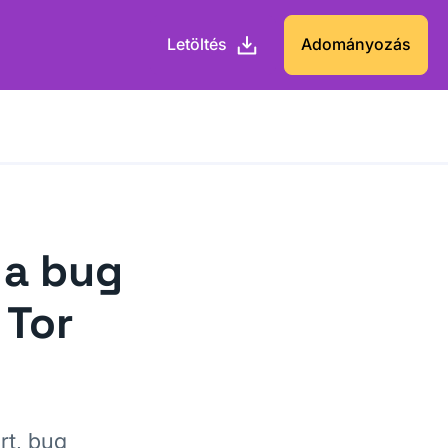
Letöltés
Adományozás
 a bug
 Tor
rt, bug