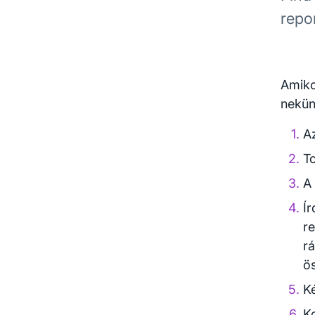
repo
Amiko
nekün
A
T
A
Ír
re
r
ö
K
K