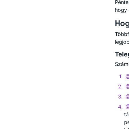
Pénte
hogy 
Hog
Többf
legjo
Tel
Számo
@
@
@
@
t
p