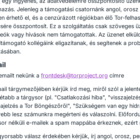
l
egy ingyenes, az adatvédelemre összpontosító üzen
mazás. Jelenleg a támogatási csatornánk angol, orosz
en érhető el, és a cenzúrázott régiókban élő Tor-felha
ésére összpontosít. Ez a szolgáltatás csak szöveges 
ideók vagy hívások nem támogatottak. Az üzenet elkül
ltámogató kollégáink eligazítanak, és segítenek a pro
ításában.
il
 emailt nekünk a
frontdesk@torproject.org
címre
ail tárgymezőjében kérjük írd meg, miről szól a jelent
étabb a tárgysor (pl. "Csatlakozási hiba", "visszajelzé
zajelzés a Tor Böngészőről", "Szükségem van egy hídra
ebb lesz számunkra megérteni és válaszolni. Előfordu
sor nélküli e-mailek a spam mappába érkeznek, ezért 
gyorsabb válasz érdekében kérjük, írj angol, orosz, pe