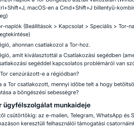
trl+Shift+J, macOS-en a Cmd+Shift+J billentyű-kombin
eg)
r-naplók (Beállítások > Kapcsolat > Speciális > Tor-n
egtekintése)
égió, ahonnan csatlakozol a Tor-hoz.
égió, amit kiválasztottál a Csatlakozási segédben (am
satlakozási segéddel kapcsolatos problémáról van sz
 Tor cenzúrázott-e a régiódban?
 a Tor csatlakozott, mennyi időbe telt a hogy betölts
atása a böngészési sebességre?
r ügyfélszolgálat munkaideje
től csütörtökig: az e-mailen, Telegram, WhatsApp és S
mazáson keresztüli felhasználói támogatási csatornái