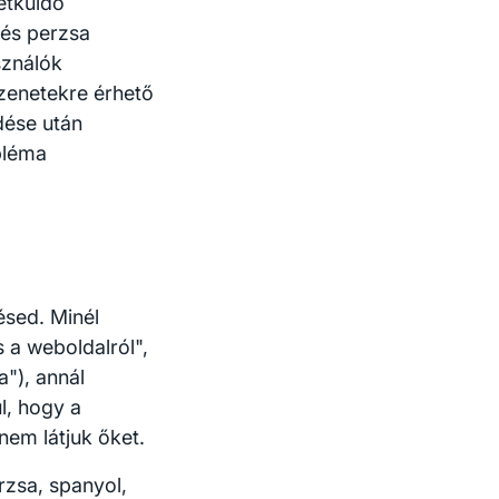
etküldő
 és perzsa
sználók
üzenetekre érhető
dése után
bléma
ésed. Minél
s a weboldalról",
"), annál
l, hogy a
nem látjuk őket.
rzsa, spanyol,