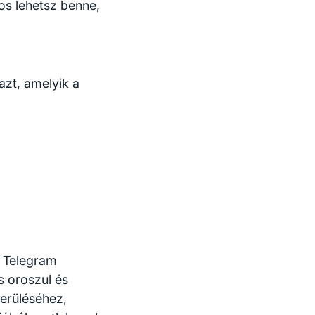
os lehetsz benne,
azt, amelyik a
a Telegram
s oroszul és
erüléséhez,