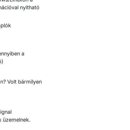
ációval nyitható
aplók
ennyiben a
ó)
ön? Volt bármilyen
ignal
nk üzemelnek.