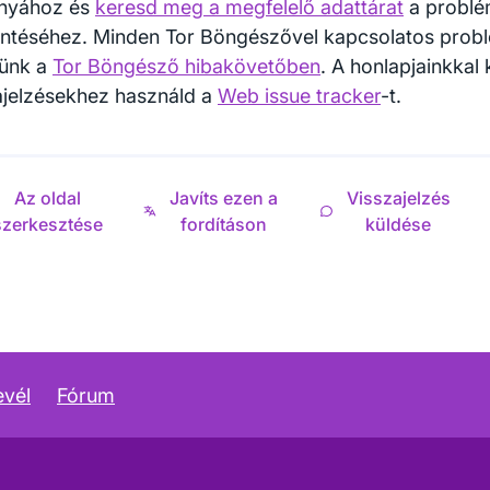
nyához és
keresd meg a megfelelő adattárat
a probl
entéséhez. Minden Tor Böngészővel kapcsolatos pro
ünk a
Tor Böngésző hibakövetőben
. A honlapjainkkal
ajelzésekhez használd a
Web issue tracker
-t.
Az oldal
Javíts ezen a
Visszajelzés
szerkesztése
fordításon
küldése
evél
Fórum