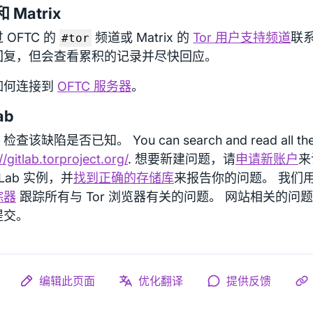
和 Matrix
 OFTC 的
频道或 Matrix 的
Tor 用户支持频道
联
#tor
回复，但会查看累积的记录并尽快回应。
如何连接到
OFTC 服务器
。
ab
查该缺陷是否已知。 You can search and read all the i
//gitlab.torproject.org/
. 想要新建问题，请
申请新账户
来访
tLab 实例，并
找到正确的存储库
来报告你的问题。 我们
踪器
跟踪所有与 Tor 浏览器有关的问题。 网站相关的问
提交。
编辑此页面
优化翻译
提供反馈