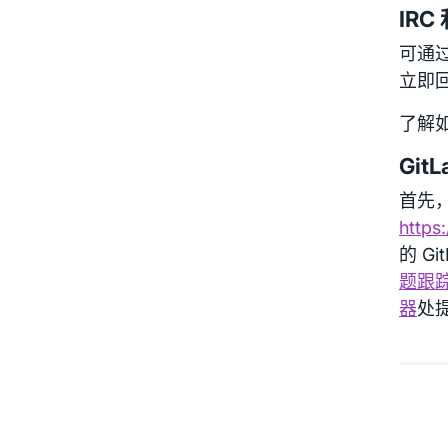
IRC 
可通过
立即
了解
GitL
首先，检
https:
的 Gi
题跟
器
处