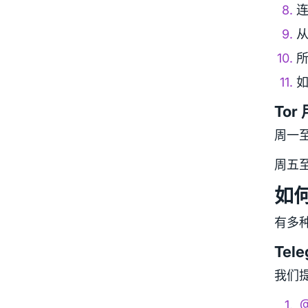
连
从
所
如
To
周一至
周五
如
有多
Tel
我们提
@