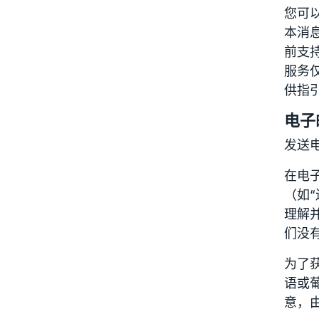
您可以
本消
前支持
服务
供指
电子
发送
在电
（如“
理解
们没
为了
语或
意，