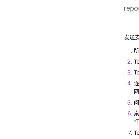
repo
发送
T
T
桌
打
T