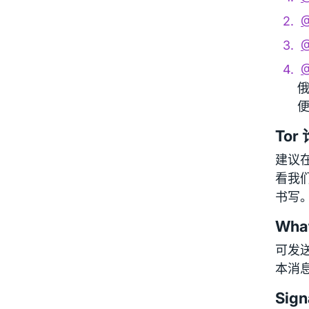
@
@
@
Tor
建议
看我
书写
Wha
可发送
本消
Sign