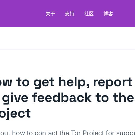
关于
支持
社区
博客
w to get help, report
 give feedback to the
oject
 out how to contact the Tor Project for suppo