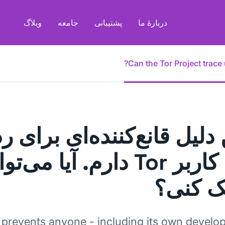
دربارهٔ ما
پشتیبانی
جامعه
وبلاگ
Can the Tor Project trace 
دلیل قانع‌‌کننده‌ای برای ر
یک کاربر Tor دارم. آیا می‌
 کنی؟
 prevents anyone - including its own develop