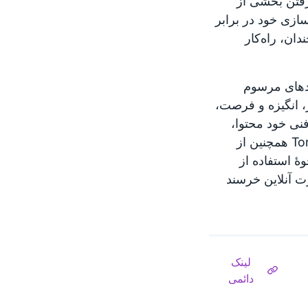
یرفتن بخشی از
‌سازی خود در برابر
ان، راه‌کار
آسیب‌ناپذیری Tor نیست. شگردهای مرسوم
ند بررسی ابزار، انگیزه و فرصت،
نی خود محتوا،
عملیات sting، ضربه‌های صفحه‌کلید و دیگر تحقیقات فیزیکی. پروژهٔ Tor همچنین از
ٔ استفاده از
‌صورت آنلاین خرسند
لینک
دائمی