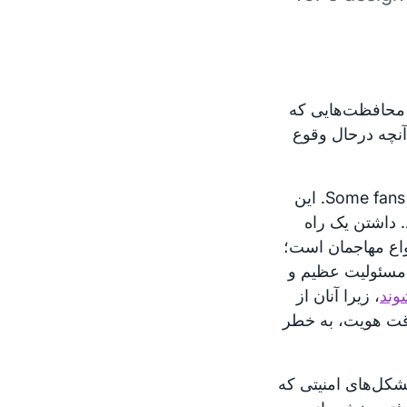
یابی کاربران Tor ندارند. همان محافظت‌هایی که
یز از دانستن آنچه درحال وقوع
Some fans have suggested that we redesign Tor to include a backdoor. این
 داشتن یک راه
نواع مهاجمان است؛
 مسئولیت عظیم و
وند
، زیرا آنان از
رقت هویت، به خطر
کل‌های امنیتی که